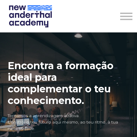
QUEM SOMOS
CONTACTOS
DESCOBRE O TEU CURSO
Sign in
PT
Encontra a formação
ideal para
complementar o teu
conhecimento.
Tornamos a aprendizagem atrativa.
Constrói o teu futuro aqui mesmo, ao teu ritmo, à tua
necessidade.