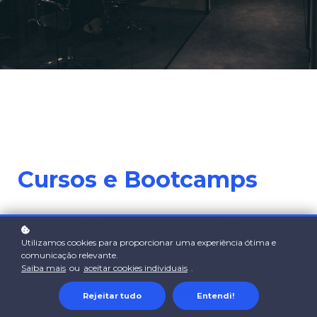
Cursos e Bootcamps
Todos
Meu
Não Subscrito
Mais Novo
Utilizamos cookies para proporcionar uma experiência ótima e
Popular
Gratuito
comunicação relevante.
Saiba mais
ou
aceitar cookies individuais
.
Certificado
Autores
Categorias
Rejeitar tudo
Entendi!