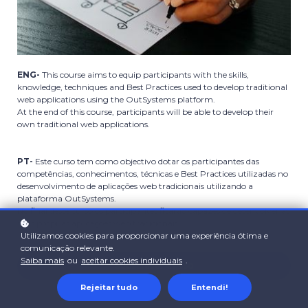
ENG-
This course aims to equip participants with the skills,
knowledge, techniques and Best Practices used to develop traditional
web applications using the OutSystems platform.
At the end of this course, participants will be able to develop their
own traditional web applications.
PT-
Este curso tem como objectivo dotar os participantes das
competências, conhecimentos, técnicas e Best Practices utilizadas no
desenvolvimento de aplicações web tradicionais utilizando a
plataforma OutSystems.
No final deste curso os participantes ficarão capazes de desenvolver as
suas próprias aplicações web tradicionais.
Utilizamos cookies para proporcionar uma experiência ótima e
comunicação relevante.
Saiba mais
ou
aceitar cookies individuais
.
Subscrever
€1,950
Rejeitar tudo
Entendi!